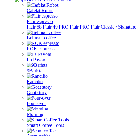
Cafelat Robot
Flair espresso
Flair 58
Flair 49 PRO
Flair PRO
Flair Classic / Signatur
Bellman coffee
ROK espresso
La Pavoni
9Barista
Rancilio
Goat story
Pour-over
Morning
Smart Coffee Tools