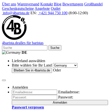
Über uns
Warenversand
Kontakt
Blog
Bewertungen
Großhandel
Geschenkgutscheine
Angebote
Outlet
info@4barista.de
EN:
+421 944 750 100
(8:00-12:00)
4
barista
.de
alles für baristas
Suche
DE
Lieferland auswählen
Bitte wählen Sie Ihr Land
Oder
Bleiben Sie in
4barista.de
Anmelden
Emailadresse:
Passwort:
Anmelden
Passwort vergessen