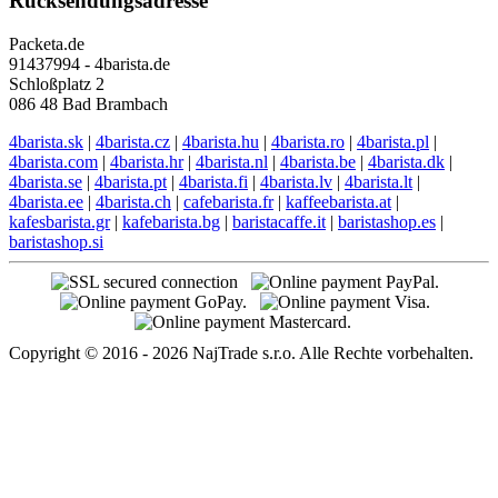
Rücksendungsadresse
Packeta.de
91437994 - 4barista.de
Schloßplatz 2
086 48 Bad Brambach
4barista.sk
|
4barista.cz
|
4barista.hu
|
4barista.ro
|
4barista.pl
|
4barista.com
|
4barista.hr
|
4barista.nl
|
4barista.be
|
4barista.dk
|
4barista.se
|
4barista.pt
|
4barista.fi
|
4barista.lv
|
4barista.lt
|
4barista.ee
|
4barista.ch
|
cafebarista.fr
|
kaffeebarista.at
|
kafesbarista.gr
|
kafebarista.bg
|
baristacaffe.it
|
baristashop.es
|
baristashop.si
Copyright © 2016 - 2026 NajTrade s.r.o. Alle Rechte vorbehalten.