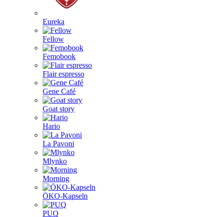
Eureka
Fellow
Femobook
Flair espresso
Gene Café
Goat story
Hario
La Pavoni
Mlynko
Morning
ÖKO-Kapseln
PUQ