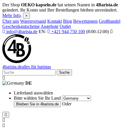
Der Shop
OEKO kapseln.de
hat seinen Namen in
4Barista.de
geändert. Ihr Konto und Ihre Bestellungen bleiben unverändert.
Mehr Info
.
×
Über uns
Warenversand
Kontakt
Blog
Bewertungen
Großhandel
Geschenkgutscheine
Angebote
Outlet
info@4barista.de
EN:
+421 944 750 100
(8:00-12:00)
4
barista
.de
alles für baristas
Suche
DE
Lieferland auswählen
Bitte wählen Sie Ihr Land
Oder
Bleiben Sie in
4barista.de