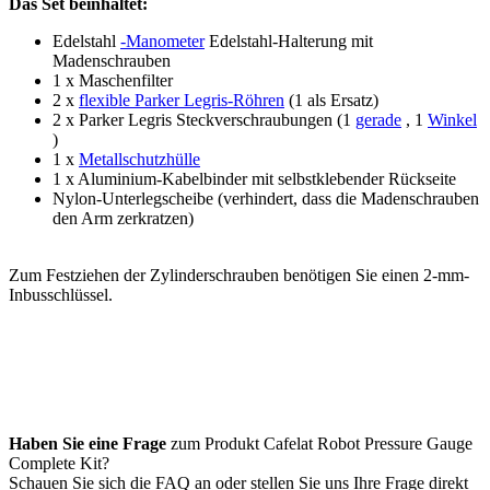
Das Set beinhaltet:
Edelstahl
-Manometer
Edelstahl-Halterung mit
Madenschrauben
1 x Maschenfilter
2 x
flexible Parker Legris-Röhren
(1 als Ersatz)
2 x Parker Legris Steckverschraubungen (1
gerade
, 1
Winkel
)
1 x
Metallschutzhülle
1 x Aluminium-Kabelbinder mit selbstklebender Rückseite
Nylon-Unterlegscheibe (verhindert, dass die Madenschrauben
den Arm zerkratzen)
Zum Festziehen der Zylinderschrauben benötigen Sie einen 2-mm-
Inbusschlüssel.
Haben Sie eine Frage
zum Produkt Cafelat Robot Pressure Gauge
Complete Kit?
Schauen Sie sich die FAQ an oder stellen Sie uns Ihre Frage direkt