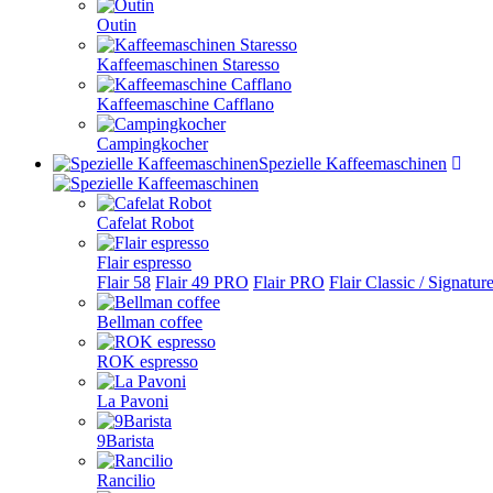
Outin
Kaffeemaschinen Staresso
Kaffeemaschine Cafflano
Campingkocher
Spezielle Kaffeemaschinen
Cafelat Robot
Flair espresso
Flair 58
Flair 49 PRO
Flair PRO
Flair Classic / Signatur
Bellman coffee
ROK espresso
La Pavoni
9Barista
Rancilio