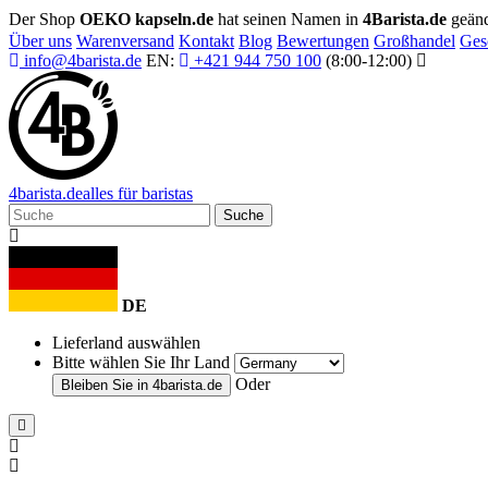
Der Shop
OEKO kapseln.de
hat seinen Namen in
4Barista.de
geänd
Über uns
Warenversand
Kontakt
Blog
Bewertungen
Großhandel
Ges
info@4barista.de
EN:
+421 944 750 100
(8:00-12:00)
4
barista
.de
alles für baristas
Suche
DE
Lieferland auswählen
Bitte wählen Sie Ihr Land
Oder
Bleiben Sie in
4barista.de