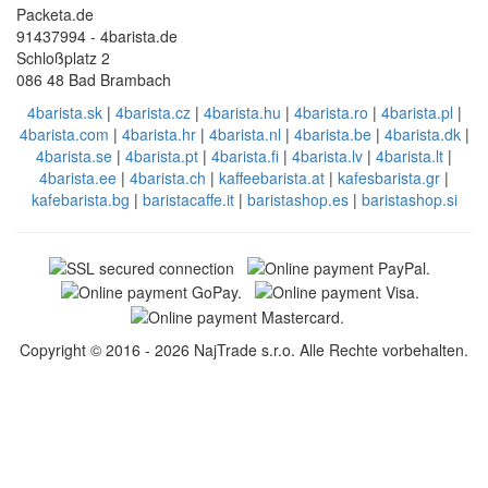
Packeta.de
91437994 - 4barista.de
Schloßplatz 2
086 48 Bad Brambach
4barista.sk
|
4barista.cz
|
4barista.hu
|
4barista.ro
|
4barista.pl
|
4barista.com
|
4barista.hr
|
4barista.nl
|
4barista.be
|
4barista.dk
|
4barista.se
|
4barista.pt
|
4barista.fi
|
4barista.lv
|
4barista.lt
|
4barista.ee
|
4barista.ch
|
kaffeebarista.at
|
kafesbarista.gr
|
kafebarista.bg
|
baristacaffe.it
|
baristashop.es
|
baristashop.si
Copyright © 2016 - 2026 NajTrade s.r.o. Alle Rechte vorbehalten.