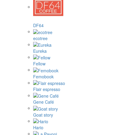
DF64
ecotree
Eureka
Fellow
Femobook
Flair espresso
Gene Café
Goat story
Hario