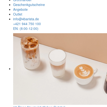
Geschenkgutscheine
Angebote
Outlet
info@4barista.de
+421 944 750 100
EN: (8:00-12:00)