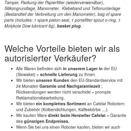
Tamper, Packung der Papierfilter (wiederverwendbar),
Silikongrundlage, Manometer, Klebeband und Teflonunterlage
(Bestandteil der Verbreitung um den Manometer), bag of spare
parts (includes: 1 spare piston seal, 1 portafilter spout o-ring, 1
Molykote Dow lubricant 6g),
basket plug
.
Welche Vorteile bieten wir als
autorisierter Verkäufer?
Alle Waren befinden sich
in unserem Lager in
der EU
(Slowakei) =
schnelle Lieferung
zu Ihnen.
Wir bieten
unseren Kunden
den EU-Standardservice mit
24 Monaten
Garantie und Nachgarantiezeit
;
Rücksendungen werden nicht verschickt = prompte
Reklamationsbearbeitung.
Wir bieten
ein komplettes Sortiment
an Cafelat Robotern
und Zubehör (Kolbendichtungen, Kaffeekörbe …).
Wir kaufen Ware
direkt beim Hersteller Cafelat
= Garantie
des
günstigen Endpreises.
Wenn Sie bei uns einen Roboter kaufen, bieten wir auch