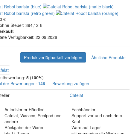
0 €
 ohne Steuer: 394,12 €
erkauft
tete Verfügbarkeit: 22.09.2026
Produktverfügbarkeit verfolgen
Ähnliche Produkte
mtbewertung:
5
(
100%
)
l der Bewertungen:
146
Bewertung zufügen
teller
Cafelat
Autorisierter Händler
Fachhändler
Cafelat, Wacaco, Sealpod und
Support vor und nach dem
andere
Kauf
Rückgabe der Waren
Ware auf Lager
bis 14 Tagen
wir versenden die Ware aus