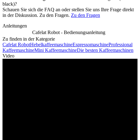
black)?
Schauen Sie sich die FAQ an oder stellen Sie uns Ihre Frage direkt
in der Diskussion. Zu den Fragen.
Zu den Fragen
Anleitungen
Cafelat Robot - Bedienungsanleitung
Zu finden in der Kategorie
Cafelat Robot
Hebelkaffeemaschine
Espressomaschine
Professional
Kaffeemaschine
Mini Kaffeemaschine
Die besten Kaffeemaschinen
Video