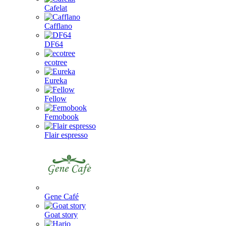
Cafelat
Cafflano
DF64
ecotree
Eureka
Fellow
Femobook
Flair espresso
Gene Café
Goat story