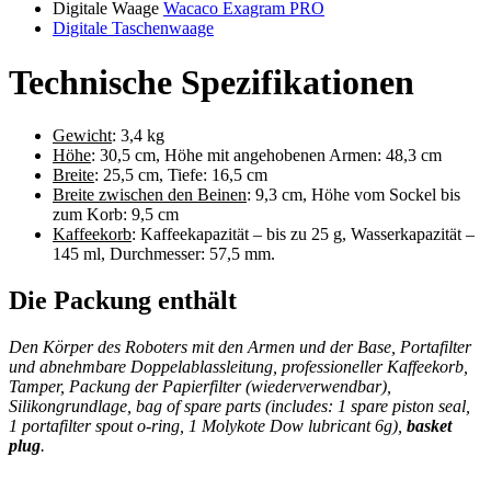
Digitale Waage
Wacaco Exagram PRO
Digitale Taschenwaage
Technische Spezifikationen
Gewicht
: 3,4 kg
Höhe
: 30,5 cm, Höhe mit angehobenen Armen: 48,3 cm
Breite
: 25,5 cm, Tiefe: 16,5 cm
Breite zwischen den Beinen
: 9,3 cm, Höhe vom Sockel bis
zum Korb: 9,5 cm
Kaffeekorb
: Kaffeekapazität – bis zu 25 g, Wasserkapazität –
145 ml, Durchmesser: 57,5 mm.
Die Packung enthält
Den Körper des Roboters mit den Armen und der Base, Portafilter
und abnehmbare Doppelablassleitung, professioneller Kaffeekorb,
Tamper, Packung der Papierfilter (wiederverwendbar),
Silikongrundlage, bag of spare parts (includes: 1 spare piston seal,
1 portafilter spout o-ring, 1 Molykote Dow lubricant 6g),
basket
plug
.