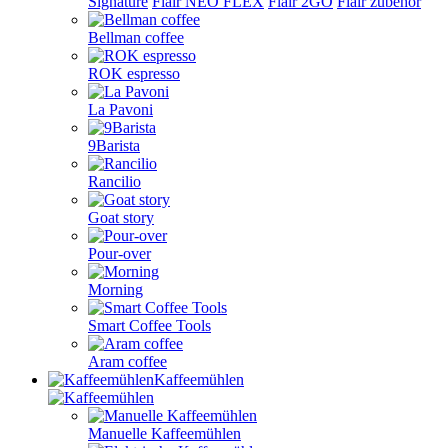
Signature
Flair NEO FLEX
Flair 2GO
Flair zubehör
Bellman coffee
ROK espresso
La Pavoni
9Barista
Rancilio
Goat story
Pour-over
Morning
Smart Coffee Tools
Aram coffee
Kaffeemühlen
Manuelle Kaffeemühlen