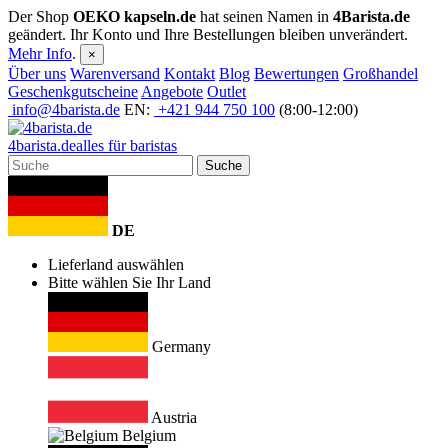
Der Shop
OEKO kapseln.de
hat seinen Namen in
4Barista.de
geändert. Ihr Konto und Ihre Bestellungen bleiben unverändert.
Mehr Info
.
×
Über uns
Warenversand
Kontakt
Blog
Bewertungen
Großhandel
Geschenkgutscheine
Angebote
Outlet
info@4barista.de
EN:
+421 944 750 100
(8:00-12:00)
4
barista
.de
alles für baristas
Suche
DE
Lieferland auswählen
Bitte wählen Sie Ihr Land
Germany
Austria
Belgium