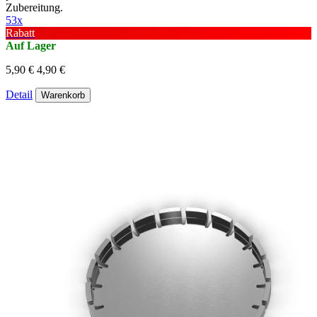
Zubereitung.
53x
Rabatt
Auf Lager
5,90 €
4,90 €
Detail
Warenkorb