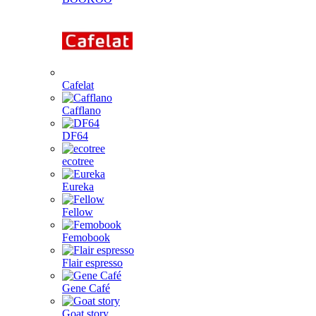
Cafelat
Cafflano
DF64
ecotree
Eureka
Fellow
Femobook
Flair espresso
Gene Café
Goat story