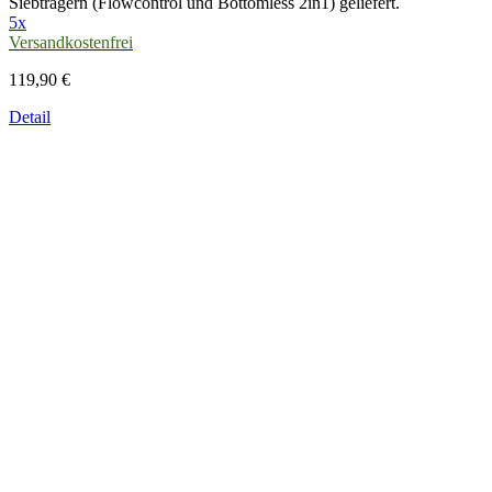
Siebträgern (Flowcontrol und Bottomless 2in1) geliefert.
5x
Versandkostenfrei
119,90 €
Detail