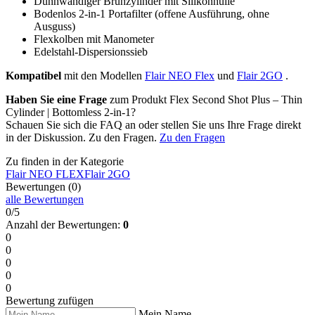
Dünnwandiger Brühzylinder mit Silikonhülle
Bodenlos 2-in-1 Portafilter (offene Ausführung, ohne
Ausguss)
Flexkolben mit Manometer
Edelstahl-Dispersionssieb
Kompatibel
mit den Modellen
Flair NEO Flex
und
Flair 2GO
.
Haben Sie eine Frage
zum Produkt Flex Second Shot Plus – Thin
Cylinder | Bottomless 2-in-1?
Schauen Sie sich die FAQ an oder stellen Sie uns Ihre Frage direkt
in der Diskussion. Zu den Fragen.
Zu den Fragen
Zu finden in der Kategorie
Flair NEO FLEX
Flair 2GO
Bewertungen (0)
alle Bewertungen
0/5
Anzahl der Bewertungen:
0
0
0
0
0
0
Bewertung zufügen
Mein Name