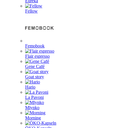
Eureka
Fellow
Femobook
Flair espresso
Gene Café
Goat story
Hario
La Pavoni
Mlynko
Morning