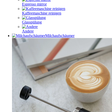
Espresso mirror
Kaffeemaschine reinigen
Glasspülung
Andere
Milchaufschäumer