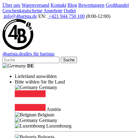
Über uns
Warenversand
Kontakt
Blog
Bewertungen
Großhandel
Geschenkgutscheine
Angebote
Outlet
info@4barista.de
EN:
+421 944 750 100
(8:00-12:00)
4
barista
.de
alles für baristas
Suche
DE
Lieferland auswählen
Bitte wählen Sie Ihr Land
Germany
Austria
Belgium
Germany
Luxembourg
Bulgaria