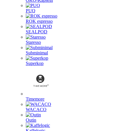
ÖKO-Kapseln
PUQ
ROK espresso
SEALPOD
Staresso
Subminimal
Superkop
Timemore
WACACO
Outin
Kaffelogic