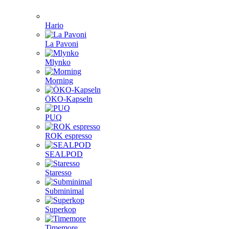
Hario
La Pavoni
Mlynko
Morning
ÖKO-Kapseln
PUQ
ROK espresso
SEALPOD
Staresso
Subminimal
Superkop
Timemore