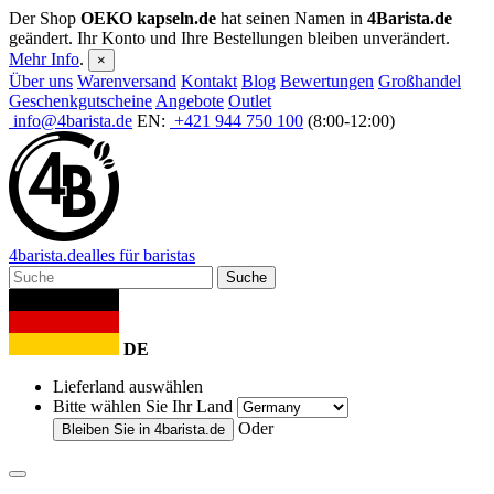
Der Shop
OEKO kapseln.de
hat seinen Namen in
4Barista.de
geändert. Ihr Konto und Ihre Bestellungen bleiben unverändert.
Mehr Info
.
×
Über uns
Warenversand
Kontakt
Blog
Bewertungen
Großhandel
Geschenkgutscheine
Angebote
Outlet
info@4barista.de
EN:
+421 944 750 100
(8:00-12:00)
4
barista
.de
alles für baristas
Suche
DE
Lieferland auswählen
Bitte wählen Sie Ihr Land
Oder
Bleiben Sie in
4barista.de