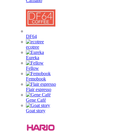
Cafflano
DF64
ecotree
Eureka
Fellow
Femobook
Flair espresso
Gene Café
Goat story