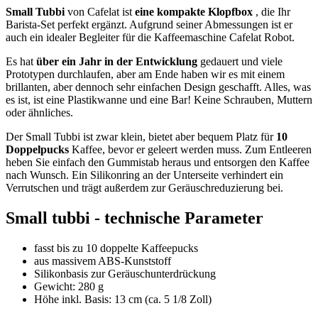
Small Tubbi
von Cafelat ist
eine kompakte Klopfbox
, die Ihr
Barista-Set perfekt ergänzt. Aufgrund seiner Abmessungen ist er
auch ein idealer Begleiter für die Kaffeemaschine Cafelat Robot.
Es hat
über ein Jahr in der Entwicklung
gedauert und viele
Prototypen durchlaufen, aber am Ende haben wir es mit einem
brillanten, aber dennoch sehr einfachen Design geschafft. Alles, was
es ist, ist eine Plastikwanne und eine Bar! Keine Schrauben, Muttern
oder ähnliches.
Der Small Tubbi ist zwar klein, bietet aber bequem Platz für
10
Doppelpucks
Kaffee, bevor er geleert werden muss. Zum Entleeren
heben Sie einfach den Gummistab heraus und entsorgen den Kaffee
nach Wunsch. Ein Silikonring an der Unterseite verhindert ein
Verrutschen und trägt außerdem zur Geräuschreduzierung bei.
Small tubbi - technische Parameter
fasst bis zu 10 doppelte Kaffeepucks
aus massivem ABS-Kunststoff
Silikonbasis zur Geräuschunterdrückung
Gewicht: 280 g
Höhe inkl. Basis: 13 cm (ca. 5 1/8 Zoll)