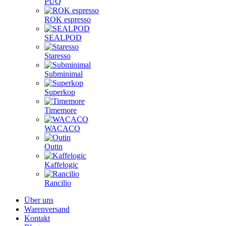
PUQ
ROK espresso
SEALPOD
Staresso
Subminimal
Superkop
Timemore
WACACO
Outin
Kaffelogic
Rancilio
Über uns
Warenversand
Kontakt