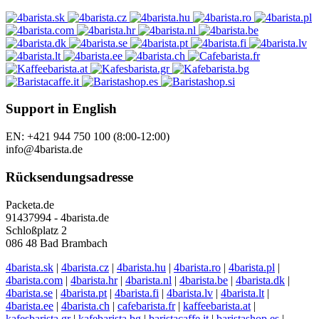
Support in English
EN: +421 944 750 100 (8:00-12:00)
info@4barista.de
Rücksendungsadresse
Packeta.de
91437994 - 4barista.de
Schloßplatz 2
086 48 Bad Brambach
4barista.sk
|
4barista.cz
|
4barista.hu
|
4barista.ro
|
4barista.pl
|
4barista.com
|
4barista.hr
|
4barista.nl
|
4barista.be
|
4barista.dk
|
4barista.se
|
4barista.pt
|
4barista.fi
|
4barista.lv
|
4barista.lt
|
4barista.ee
|
4barista.ch
|
cafebarista.fr
|
kaffeebarista.at
|
kafesbarista.gr
|
kafebarista.bg
|
baristacaffe.it
|
baristashop.es
|