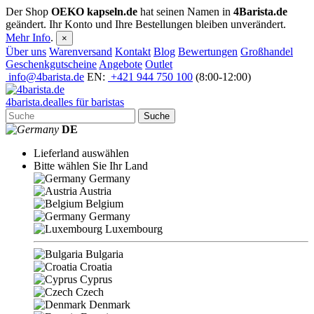
Der Shop
OEKO kapseln.de
hat seinen Namen in
4Barista.de
geändert. Ihr Konto und Ihre Bestellungen bleiben unverändert.
Mehr Info
.
×
Über uns
Warenversand
Kontakt
Blog
Bewertungen
Großhandel
Geschenkgutscheine
Angebote
Outlet
info@4barista.de
EN:
+421 944 750 100
(8:00-12:00)
4
barista
.de
alles für baristas
Suche
DE
Lieferland auswählen
Bitte wählen Sie Ihr Land
Germany
Austria
Belgium
Germany
Luxembourg
Bulgaria
Croatia
Cyprus
Czech
Denmark