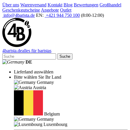
Über uns
Warenversand
Kontakt
Blog
Bewertungen
Großhandel
Geschenkgutscheine
Angebote
Outlet
info@4barista.de
EN:
+421 944 750 100
(8:00-12:00)
4
barista
.de
alles für baristas
Suche
DE
Lieferland auswählen
Bitte wählen Sie Ihr Land
Germany
Austria
Belgium
Germany
Luxembourg