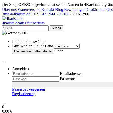
Der Shop
OEKO kapseln.de
hat seinen Namen in
4Barista.de
geänd
Über uns
Warenversand
Kontakt
Blog
Bewertungen
Großhandel
Ges
info@4barista.de
EN:
+421 944 750 100
(8:00-12:00)
4
barista
.de
alles für baristas
Suche
DE
Lieferland auswählen
Bitte wählen Sie Ihr Land
Oder
Bleiben Sie in
4barista.de
Anmelden
Emailadresse:
Passwort:
Passwort vergessen
Registrierung
0
0,00 €