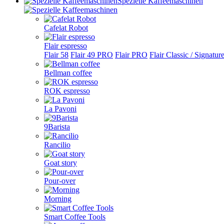
Spezielle Kaffeemaschinen
Cafelat Robot
Flair espresso
Flair 58
Flair 49 PRO
Flair PRO
Flair Classic / Signatur
Bellman coffee
ROK espresso
La Pavoni
9Barista
Rancilio
Goat story
Pour-over
Morning
Smart Coffee Tools