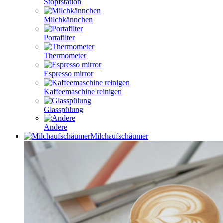
Stopfstation
Milchkännchen
Portafilter
Thermometer
Espresso mirror
Kaffeemaschine reinigen
Glasspülung
Andere
Milchaufschäumer