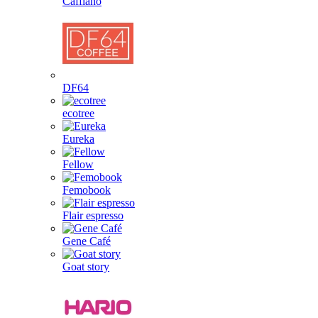
Cafflano
DF64
ecotree
Eureka
Fellow
Femobook
Flair espresso
Gene Café
Goat story