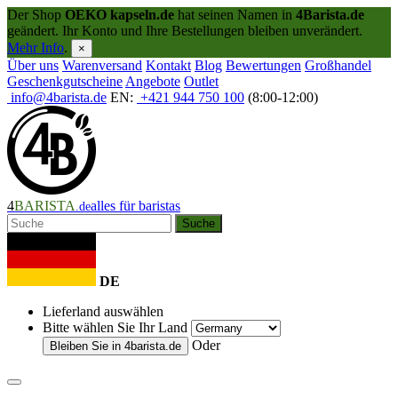
Der Shop
OEKO kapseln.de
hat seinen Namen in
4Barista.de
geändert. Ihr Konto und Ihre Bestellungen bleiben unverändert.
Mehr Info
.
×
Über uns
Warenversand
Kontakt
Blog
Bewertungen
Großhandel
Geschenkgutscheine
Angebote
Outlet
info@4barista.de
EN:
+421 944 750 100
(8:00-12:00)
4
BARISTA
alles für baristas
.de
Suche
DE
Lieferland auswählen
Bitte wählen Sie Ihr Land
Oder
Bleiben Sie in
4barista.de