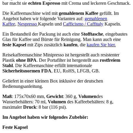
bar macht sie
echten Espresso
mit Crema und leckeren Geschmack.
Die Kaffeemaschine wird mit
gemahlenem Kaffee
gefüllt. Im
Angebot haben wir folgende Varianten auf:
gemahlenen
Kaffee
,
Nespresso
Kapseln und
Cafficismo / Caffitaly
Kapseln.
Ein Bestandteil der Packung ist auch eine
Stofftasche
, eingebautes
Glas für Kaffee und Bürste für Reinigung. Man kann auch eine
feste Kapsel
mit Zips zusätzlich
kaufen
, die
kaufen Sie hier.
Reisekaffeemaschine Minipresso ist hergestellt auch resistenter
Plastik
ohne BPA
. Der Portafilter ist hergestellt aus
rostfreiem
Stahl
. Die Kaffeemaschine erfüllt internationale
Sicherheitsnormen FDA
, EU, RoHS, LFGB, GB.
Geliefert in einer kleinen Box inklusive der deutschen
Bedienungsanleitung.
Maß
: 175x70x60 mm,
Gewicht
: 360 g,
Volumen
des
Wasserbehälters: 70 ml,
Volumen
des Kaffeebehälters: 8 g,
maximaler
Druck
: 8 bar (116 psi).
Im Angebot haben wir folgendes Zubehör:
Feste Kapsel