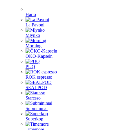
Hario
La Pavoni
Mlynko
Morning
ÖKO-Kapseln
PUQ
ROK espresso
SEALPOD
Staresso
Subminimal
Superkop
Timemore