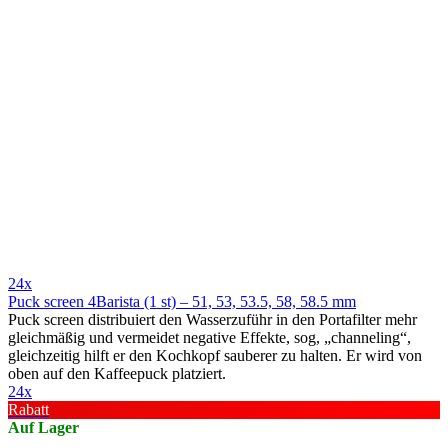
24x
Puck screen 4Barista (1 st) – 51, 53, 53.5, 58, 58.5 mm
Puck screen distribuiert den Wasserzuführ in den Portafilter mehr
gleichmäßig und vermeidet negative Effekte, sog, „channeling“,
gleichzeitig hilft er den Kochkopf sauberer zu halten. Er wird von
oben auf den Kaffeepuck platziert.
24x
Rabatt
Auf Lager