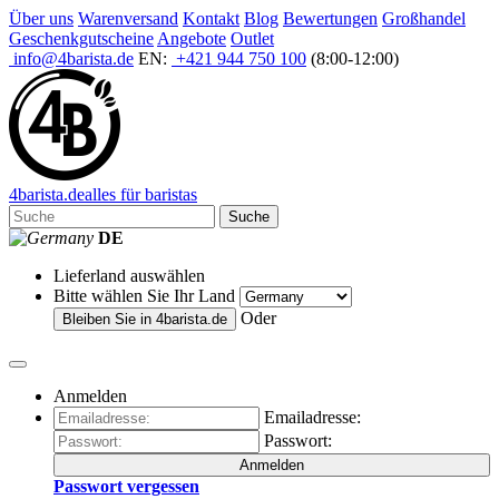
Über uns
Warenversand
Kontakt
Blog
Bewertungen
Großhandel
Geschenkgutscheine
Angebote
Outlet
info@4barista.de
EN:
+421 944 750 100
(8:00-12:00)
4
barista
.de
alles für baristas
Suche
DE
Lieferland auswählen
Bitte wählen Sie Ihr Land
Oder
Bleiben Sie in
4barista.de
Anmelden
Emailadresse:
Passwort:
Anmelden
Passwort vergessen