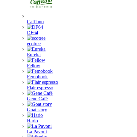
Cafflano
DF64
ecotree
Eureka
Fellow
Femobook
Flair espresso
Gene Café
Goat story
Hario
La Pavoni