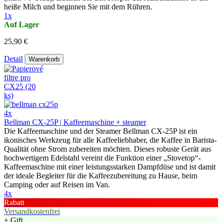
heiße Milch und beginnen Sie mit dem Rühren.
1x
Auf Lager
25,90 €
Detail
Warenkorb
4x
Bellman CX-25P | Kaffeemaschine + steamer
Die Kaffeemaschine und der Steamer Bellman CX-25P ist ein
ikonisches Werkzeug für alle Kaffeeliebhaber, die Kaffee in Barista-
Qualität ohne Strom zubereiten möchten. Dieses robuste Gerät aus
hochwertigem Edelstahl vereint die Funktion einer „Stovetop“-
Kaffeemaschine mit einer leistungsstarken Dampfdüse und ist damit
der ideale Begleiter für die Kaffeezubereitung zu Hause, beim
Camping oder auf Reisen im Van.
4x
Rabatt
Versandkostenfrei
+ Gift