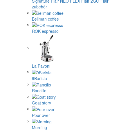
Signature
Flair NEO FLEX
Flair 2GO
Flair
zubehör
Bellman coffee
ROK espresso
La Pavoni
9Barista
Rancilio
Goat story
Pour-over
Morning