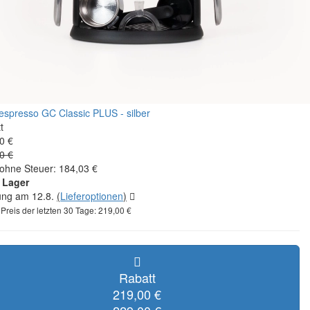
t
0 €
0 €
 ohne Steuer: 184,03 €
 Lager
rung am 12.8.
(
Lieferoptionen
)
 Preis der letzten 30 Tage: 219,00 €
Rabatt
219,00 €