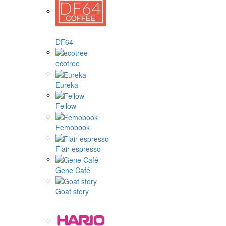
DF64
ecotree
Eureka
Fellow
Femobook
Flair espresso
Gene Café
Goat story