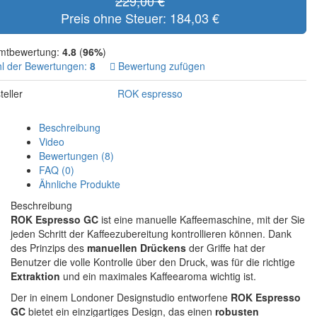
229,00 €
Preis ohne Steuer: 184,03 €
mtbewertung:
4.8
(
96%
)
l der Bewertungen:
8
Bewertung zufügen
teller
ROK espresso
Beschreibung
Video
Bewertungen (8)
FAQ (0)
Ähnliche Produkte
Beschreibung
ROK Espresso GC
ist eine manuelle Kaffeemaschine, mit der Sie
jeden Schritt der Kaffeezubereitung kontrollieren können. Dank
des Prinzips des
manuellen Drückens
der Griffe hat der
Benutzer die volle Kontrolle über den Druck, was für die richtige
Extraktion
und ein maximales Kaffeearoma wichtig ist.
Der in einem Londoner Designstudio entworfene
ROK Espresso
GC
bietet ein einzigartiges Design, das einen
robusten